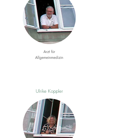
Arzt für
Allgemeinmedizin
Ulrike Koppler